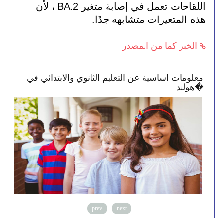
اللقاحات تعمل في إصابة متغير BA.2 ، لأن 
هذه المتغيرات متشابهة جدًا.
الخبر كما من المصدر
بعض النصائح تمكنك بأن تصبح أكثر انخراطًا في
معلوما
مدرسة طفلك
هولند�
prev
next