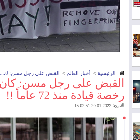
الرئيسية
>
أخبار العالم
>
القبض على رجل مسن: ك...
القبض على رجل مسن: كان ي
رخصة قيادة منذ 72 عاماً !!
التاريخ:
2022-01-29 15:02:51