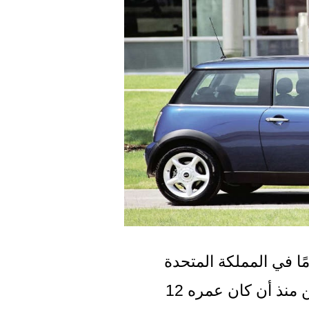
تم القبض على رجل يبلغ من العمر 84 عامًا في المملكة المتحدة 
كان يقود سيارته بدون رخصة قيادة وتأمين منذ أن كان عمره 12 