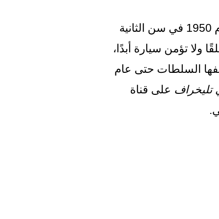
يمكن أن تسوء الأمور: تبدأ القيادة في عام 1950 في سن الثانية 
عشرة، ولا تحصل على رخصة قيادتك مطلقًا ولا تؤمن سيارة أبدًا، 
ولكن لا يزال بإمكانك البقاء دون أن تكتشفها السلطات حتى عام 
 تليخراف
 على قناة 
.