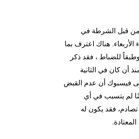
تم وضع الرجل المسن الآن جانباً لفحصه من قبل الشرطة في 
بولويل ’إنجلترا’ بالقرب من نوتنغهام مساء الأربعاء. هناك اعترف بما 
كان عليه على مدار الـ 72 عامًا الماضية. وطبقاً للضباط ، فقد ذكر 
أنه كان يقود سيارته دون الأوراق اللازمة منذ أن كان في الثانية 
عشرة من عمره. كتب فريق الشرطة على فيسبوك أن عدم القبض 
عليه أبدًا منذ ذلك الوقت معجزة، لكنه أيضًا لم يتسبب في أي 
مشكلة. لأنه إذا كان قد تسبب في حدوث تصادم، فقد يكون له 
المعتادة.