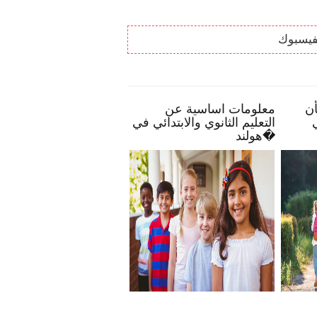
فيسبوك
تمكنك بأن
معلومات اساسية عن
الحياة البرية في 
راطًا في
التعليم الثانوي والابتدائي في
هولند�