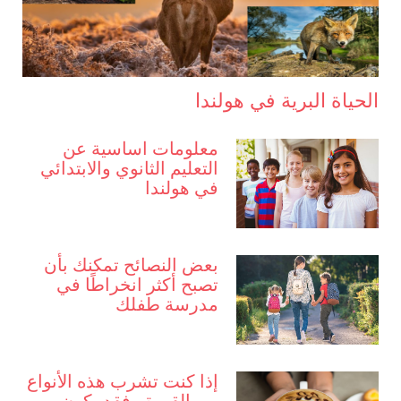
الحياة البرية في هولندا
معلومات اساسية عن
التعليم الثانوي والابتدائي
في هولندا
بعض النصائح تمكنك بأن
تصبح أكثر انخراطًا في
مدرسة طفلك
إذا كنت تشرب هذه الأنواع
من القهوة ، فقد يكون