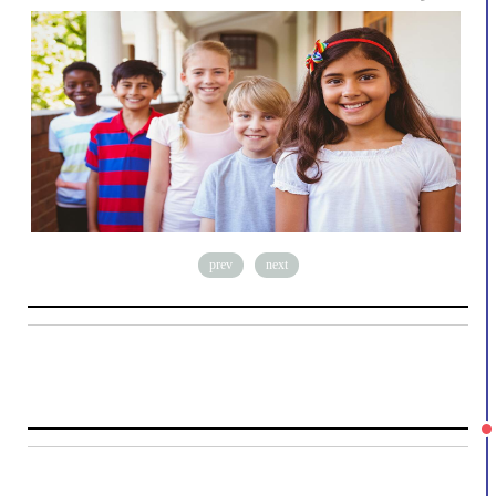
prev
next