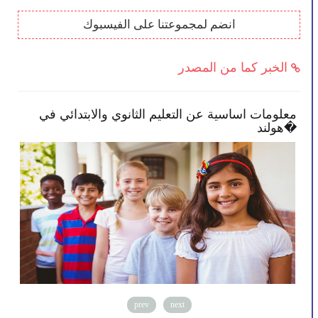
انضم لمجموعتنا على الفيسبوك
الخبر كما من المصدر
معلومات اساسية عن التعليم الثانوي والابتدائي في
الح
هولند�
prev
next