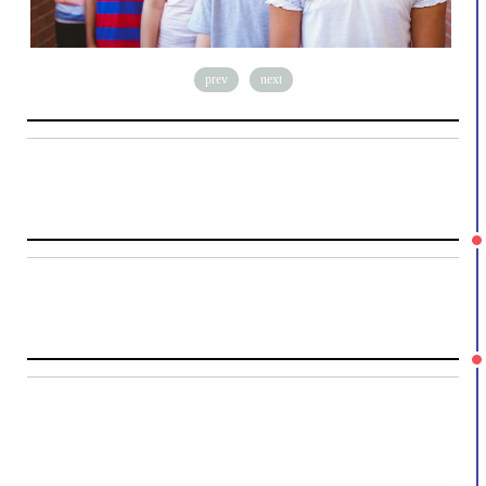
prev
next