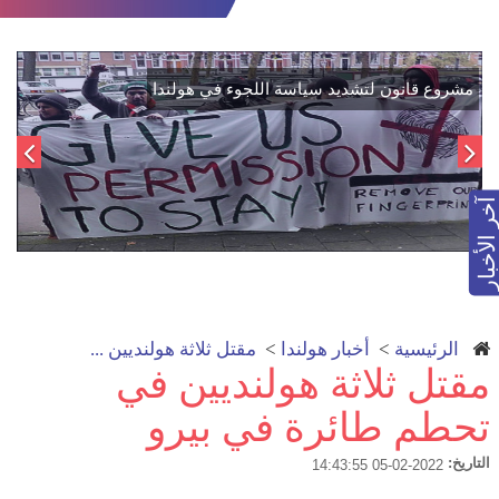
دمج "قسد" في مؤسسات الدولة السورية لتعزيز
مشروع قانون لتشديد س
الوحدة الوطنية
آخر الأخبار
الرئيسية
>
أخبار هولندا
>
مقتل ثلاثة هولنديين ...
مقتل ثلاثة هولنديين في
تحطم طائرة في بيرو
التاريخ:
2022-02-05 14:43:55