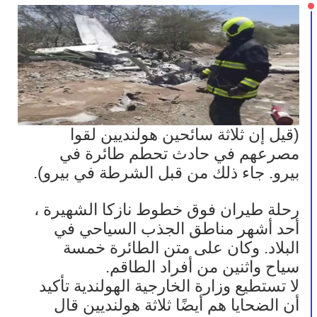
(قيل إن ثلاثة سائحين هولنديين لقوا 
مصرعهم في حادث تحطم طائرة في 
بيرو. جاء ذلك من قبل الشرطة في بيرو).
رحلة طيران فوق خطوط نازكا الشهيرة ، 
أحد أشهر مناطق الجذب السياحي في 
البلاد. وكان على متن الطائرة خمسة 
سياح واثنين من أفراد الطاقم.
لا تستطيع وزارة الخارجية الهولندية تأكيد 
أن الضحايا هم أيضًا ثلاثة هولنديين قال 