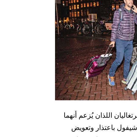
أمستردام - يطالب الزوجان الإسبانيان البرتغاليان اللذان يُزعم أنهما 
فرّا من فندق للحجر الصحي بالقرب من شيفول باعتذار وتعويض 