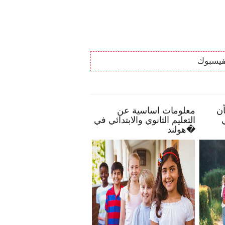
فيسبوك
بعض النصائح تمكنك بأن
معلومات اساسية عن
ال
تصبح أكثر انخراطًا في
التعليم الثانوي والابتدائي في
مدرسة طفلك
هولند�