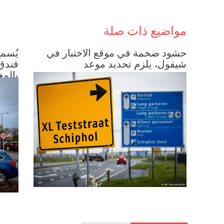
مواضيع ذات صلة
حشود ضخمة في موقع الاختبار في
يُسم
شيفول، يلزم تحديد موعد
فندق
بالمغ