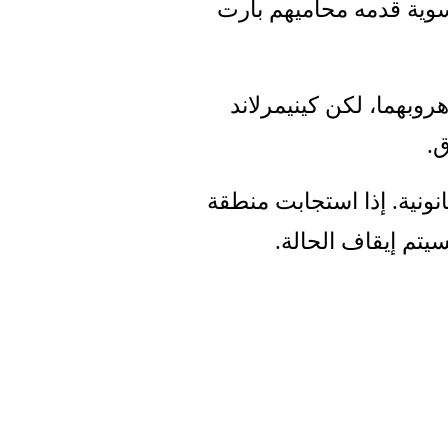
قدره 50 ألف يورو. جاء ذلك في اقتراح تسوية قدمه محاميهم بارت 
وكتبت دي فولكس كرانت أن الاثنين نفيا هروبهما، لكن كينيمرلاند 
ق.
يعتبر إشعار الاعتراض بداية الإجراءات القانونية. إذا استجابت منطقة 
سيتم إيقاف الحالة.