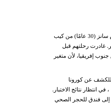
سافرت كارولينا بيمنتا (28 عامًا) وأندريس سانز (30 عامًا) من كيب 
تاون إلى هولندا في ليلة 25 إلى 26 نوفمبر. غادرت رحلتهم قبل 
تشديد شروط السفر للرحلات الجوية من جنوب إفريقيا، لأن متغير 
هذا هو السبب في اختبار 624 راكبًا واردًا للكشف عن كورونا 
وإبقائهم جانبًا في شيفول لمدة يوم تقريبًا ، في انتظار نتائج الاختبار. 
في النهاية اضطر 44 مسافرًا إلى الذهاب إلى فندق للحجر الصحي 