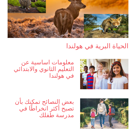
الحياة البرية في هولندا
معلومات اساسية عن
التعليم الثانوي والابتدائي
في هولندا
بعض النصائح تمكنك بأن
تصبح أكثر انخراطًا في
مدرسة طفلك