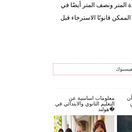
حتى الساعة 1 صباحًا، كما تنتهي صلاحية قاعدة المتر ونصف المتر أيضًا في 
العديد من الأماكن. وفقًا لـ Kuipers ، ليس من الممكن قانونًا الاسترخاء قبل 
فيسبوك
واع
بعض النصائح تمكنك بأن
معلومات اساسية عن
ديك
تصبح أكثر انخراطًا في
التعليم الثانوي والابتدائي 
مدرسة طفلك
هولند�