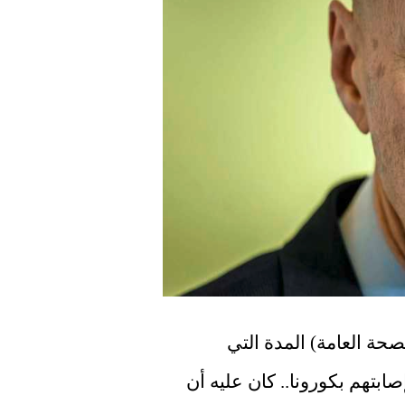
أمستردام - لا يعرف الوزير إرنست كويبرز (الصحة العامة) المدة التي 
سيبقى فيها الأشخاص في عزلة بعد أن ثبتت إصابتهم بكورونا.. كان عليه أن 