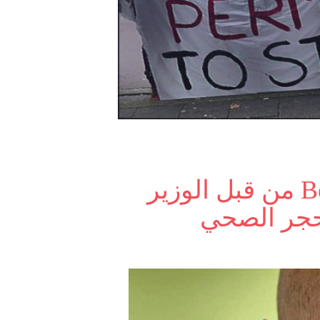
أخطاء فادحة في برنامج Beau من قبل الوزير
لحجر الصحي