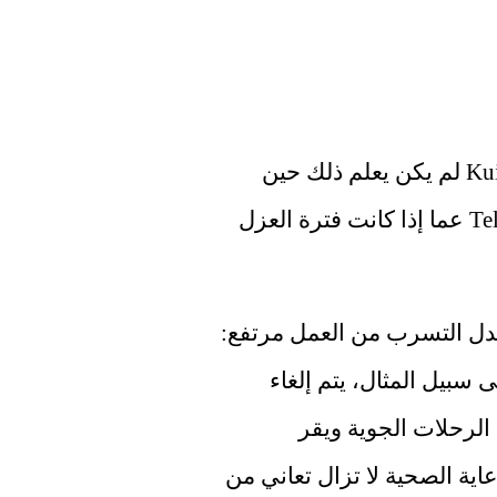
 اتضح أن الوزير Kuipers لم يكن يعلم ذلك حين 
سأله المعلق على Telegraaf Wouter de Winther عما إذا كانت فترة العزل 
بسبب ارتفاع عدد الإصابات بالكورونا، فإن معدل التسرب من العمل مرتفع: 
تظهر المشاكل في جميع أنواع القطاعات. على سبيل المثال، يتم إلغاء 
القطارات وإرسال الفصول إلى المنزل وإلغاء الرحلات الجوية ويقر 
Kuipers أن هذه مشكلة. كما يشير إلى أن الرعاية الصحية لا تزال تعاني من 