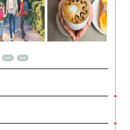
prev
next