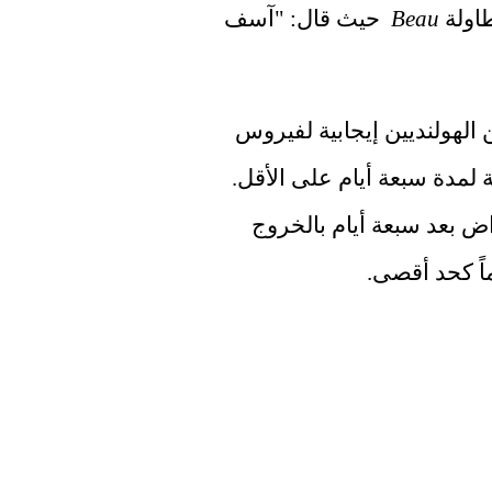
ولة 
Beau
  حيث قال: "آسف 
كل يوم ، تظهر نتائج اختبار عشرات الآلاف من الهولنديين إيجابية لفيروس 
كورونا ويجب أن يكونوا في عزلة عن الحكومة لمدة سبعة أيام على الأقل. 
يُسمح فقط لأولئك الذين لم تظهر عليهم أعراض بعد سبعة أيام بالخروج 
اً كحد أقصى.