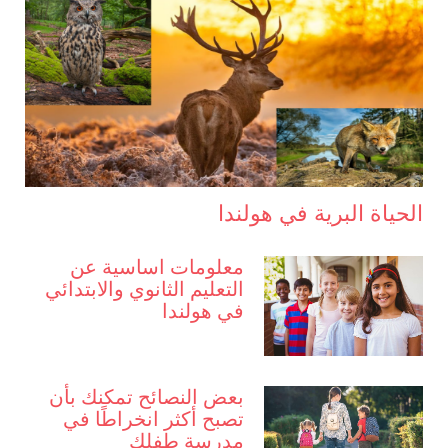
الحياة البرية في هولندا
معلومات اساسية عن
التعليم الثانوي والابتدائي
في هولندا
بعض النصائح تمكنك بأن
تصبح أكثر انخراطًا في
مدرسة طفلك