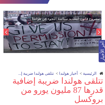
اتفاق تاريخي: دمج "قسد" في مؤسسات الدولة السورية لتعزيز
الوحدة الوطنية
آخر الأخبار
الرئيسية
>
أخبار هولندا
>
تتلقى هولندا ضريبة إ...
تتلقى هولندا ضريبة إضافية
قدرها 87 مليون يورو من
بروكسل