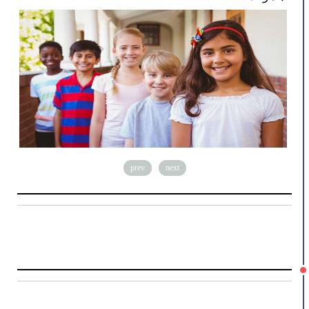
prev
next