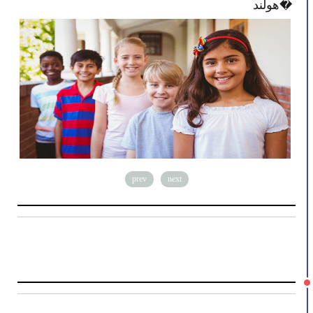
هولند�
prev
next