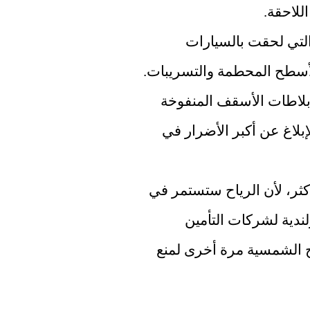
اللاحقة.
ترى شركات التأمين بشكل أساسي الأضرار التي لحقت بالسيارات 
والمنازل والشركات بسبب وقوع الأشجار والأسطح المحطمة والتسريبات. 
ولكن كانت هناك أيضًا العديد من التقارير عن بلاطات الأسقف المنفوخة 
والأضرار التي لحقت بالألواح الشمسية وتم الإبلاغ عن أكبر الأضرار في 
وتتوقع جمعية صناعة التأمين أن يرتفع المبلغ أكثر، لأن الرياح ستستمر في 
الهبوب في الأيام المقبلة. توصي الرابطة الهولندية لشركات التأمين 
بتصويب بلاط الأسقف السائب وإصلاح الألواح الشمسية مرة أخرى لمنع 