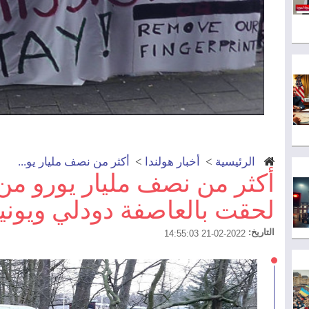
الرئيسية
>
أخبار هولندا
>
أكثر من نصف مليار يو...
أكثر من نصف مليار يورو من 
لحقت بالعاصفة دودلي ويون
التاريخ:
2022-02-21 14:55:03