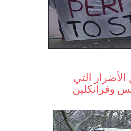
الأضرار التي
يس وفرانكلين