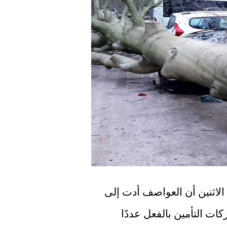
قدرت الرابطة الهولندية لشركات التأمين يوم الاثنين أن العواصف أدت إلى 
خسائر لا تقل عن 500 مليون يورو. وتلقت شركات التأمين بالفعل عددًا 