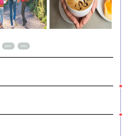
prev
next