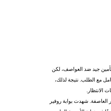
وفقًا لاتحاد التجارة، يتمتع الهولنديون عمومًا بتأمين جيد ضد العواصف، لكن 
شركات التأمين تجد حاليًا صعوبة أكبر في التعامل مع الطلب. نتيجة لذلك، 
 الانتظار.
يتلقون عددًا قياسيًا من الطلبات لإصلاح أضرار العاصفة. شهدت بوابة روفير 