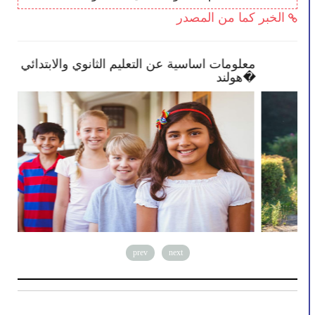
الخبر كما من المصدر
بعض النصائح تمكنك بأن تصبح أكثر انخراطًا في
معل
مدرسة طفلك
هولند�
prev
next