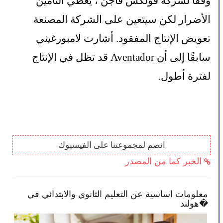
وفقًا لشركة فولكس فاجن ، يغطي التأمين 
الأضرار لكن سيتعين على الشركة المصنعة 
تعويض الإنتاج المفقود. أشارت لامبورغيني 
سابقًا إلى أن Aventador قد تظل في الإنتاج 
لفترة أطول.
انضم لمجموعتنا على الفيسبوك
الخبر كما من المصدر
معلومات اساسية عن التعليم الثانوي والابتدائي في
الح
هولند�