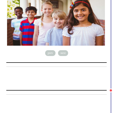
prev
next