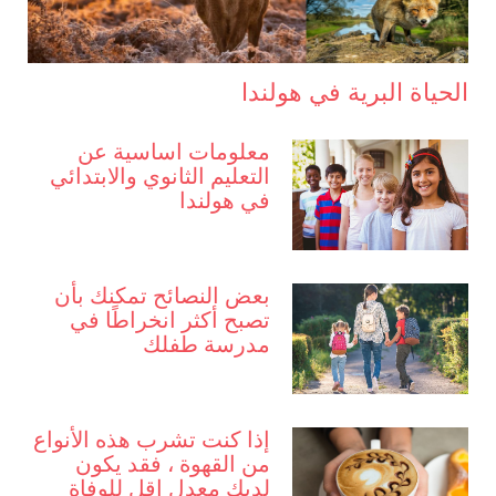
الحياة البرية في هولندا
معلومات اساسية عن
التعليم الثانوي والابتدائي
في هولندا
بعض النصائح تمكنك بأن
تصبح أكثر انخراطًا في
مدرسة طفلك
إذا كنت تشرب هذه الأنواع
من القهوة ، فقد يكون
لديك معدل اقل للوفاة