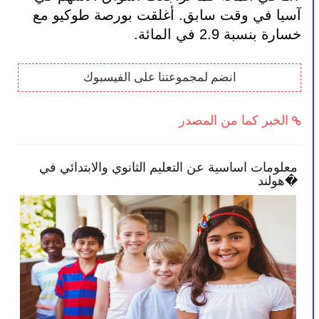
آسيا في وقت سابق. أغلقت بورصة طوكيو مع 
خسارة بنسبة 2.9 في المائة.
انضم لمجموعتنا على الفيسبوك
الخبر كما من المصدر
 النصائح تمكنك بأن تصبح أكثر انخراطًا في
معلومات اس
رسة طفلك
هولند�