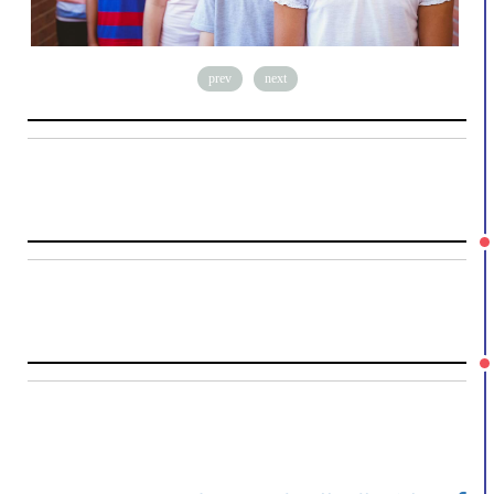
prev
next