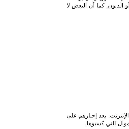
معرضات للاستغلال لأنهن يكافحن مع الإدمان أو الديون. كما أن البعض لا 
ويقال إن الضحايا المزعومين تم تجنيدهم عبر الإنترنت. بعد إجبارهم على 
وال التي كسبوها.