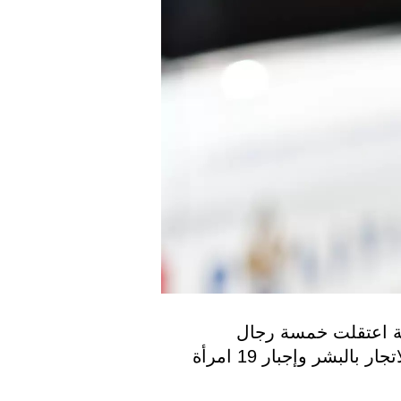
أفادت أومروب برابانت يوم الثلاثاء أن الشرطة اعتقلت خمسة رجال 
وامرأتين وقد وجرت الاعتقالات للاشتباه في الاتجار بالبشر وإجبار 19 امرأة 