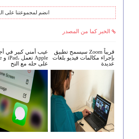
انضم لمجموعتنا على ال
الخبر كما من المصدر
لن يعمل WhatsApp بعد الآن
سيسمح تطبيق Zoom قريباً
عيب أمني كبير في أ
ة اعتباراً
بإجراء مكالمات فيديو بلغات
one
عديدة
على حله مع التح