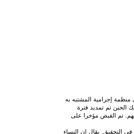
وبحسب الشرطة  فإن المشتبه بهم أعضاء في منظمة إجرامية المشتبه به 
الرئيسي سيعمل من منطقة أيندهوفن ومنذ ذلك الحين تم تمديد فترة 
الاحتجاز السابق للمحاكمة لستة من المشتبه بهم. تم القبض مؤخرا على 
حددت الشرطة 19 امرأة كضحايا للمشتبه بهم في التحقيق. يقال إن النساء 