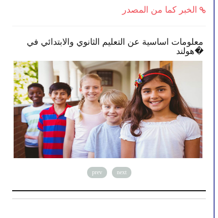
الخبر كما من المصدر
لنصائح تمكنك بأن تصبح أكثر انخراطًا في
معلومات اسا
ة طفلك
هولند�
prev
next