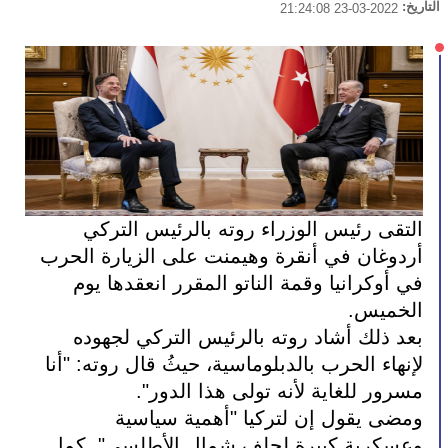
التاريخ:
2022-03-23 21:24:08
التقى رئيس الوزراء روته بالرئيس التركي 
أردوغان في أنقرة وهيمنت على الزيارة الحرب 
في أوكرانيا وقمة الناتو المقرر انعقدها يوم 
الخميس.
بعد ذلك أشاد روته بالرئيس التركي لجهوده 
لإنهاء الحرب بالدبلوماسية، حيثُ قال روته: "أنا 
مسرور للغاية لأنه تولى هذا الدور". 
ومضى يقول إن لتركيا "أهمية سياسية 
وعسكرية كبيرة لحلف شمال الأطلسي". كما 