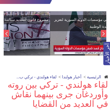
اتفاق تاريخي: دمج "قسد" في مؤسسات الدولة السورية لتعزيز
الوحدة الوطنية
آخر الأخبار
الرئيسية
>
أخبار هولندا
>
لقاء هولندي - تركي ب...
لقاء هولندي - تركي بين روته
وأوردغان جرى بينهما نقاش
في العديد من القضايا