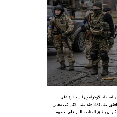
الصور من ضاحية كييف تظهر الآن بعد أن غادروا الروس المكان. استعاد الأوكرانيون السيطرة على 
المدينة ووجدوا أفظع الأشياء هناك. يقول رئيس البلدية إنه تم العثور على 300 جثة على الأقل في مقابر 
جماعية وأن عشرات المدنيين قتلوا في الشوارع. كان من الممكن أن يطلق القناصة النار على بعضهم ، 