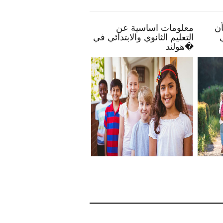
 النصائح تمكنك بأن
معلومات اساسية عن
الحياة
ح أكثر انخراطًا في
التعليم الثانوي والابتدائي في
رسة طفلك
هولند�