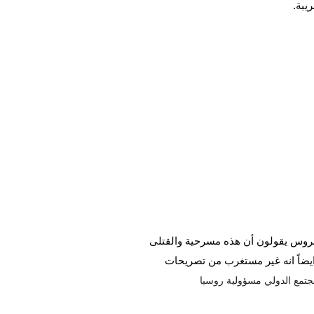
يبة.
"ينكر الروس أن لهم علاقة بهذا الأمر" Akkermans يصرح أن الروس يقولون أن هذه مسرحية والقتلى 
ليسوا الا ممثلين هربوا بعد تصوير الفيديو ويقول Akkermans ايضاً انه غير مستغرب من تصريحات 