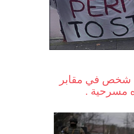
بوتشا دفن ما يقرب من 300 شخص في مقابر
 مسرحية .