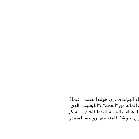
تقول مارجولين جارسما ، الخبيرة الاقتصادية في مكتب الإحصاء الهولندي ، إن هولندا تعتمد "اعتمادًا 
كبيرًا" على الفحم والنفط الروسي. في عام 2020 ، جاء 43 في المائة من "الفحم" و"الليغنيت" الذي 
استوردته هولندا لاستخدامها الخاص من روسيا ، و 3.3 مليار كيلوغرام. بالنسبة للنفط الخام ، وتشكل 