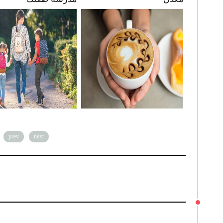
prev
next