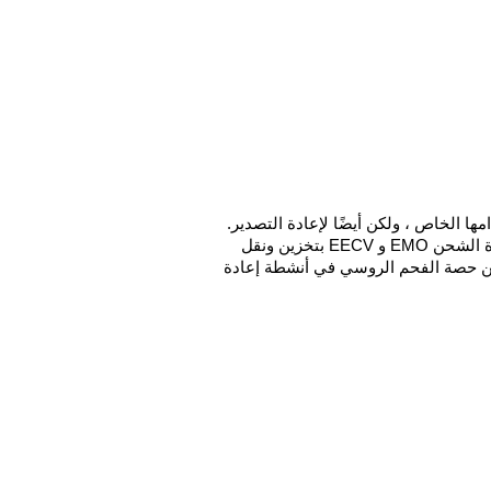
لا تحصل هولندا فقط على الكثير من الفحم من روسيا لاستخدامها الخاص ، ولكن أيضًا لإعادة التصدير. 
على سبيل المثال في ميناء روتردام ، حيث تقوم شركات إعادة الشحن EMO و EECV بتخزين ونقل 
ملايين الكيلوغرامات من الفحم. لا تريد EMO قول أي شيء عن حصة الفحم الروسي في أنشطة إعادة 