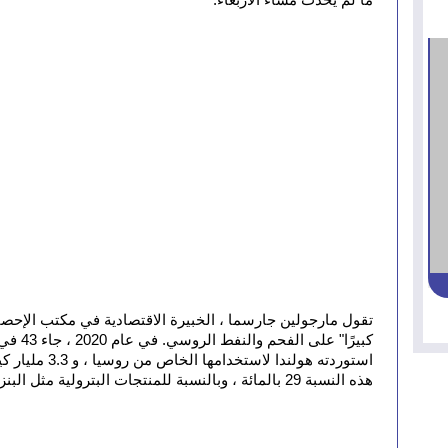
ما لم يحدث مساء الأربعاء.
هذه النسبة 29 بالمائة ، وبالنسبة للمنتجات البترولية مثل البنزين نحو 14 بالمئة منها روسية المصدر.