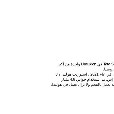
هناك عدد كبير من مستهلكي الفحم في هولندا. تعد شركة Tata Steel في IJmuiden واحدة من أكبر 
روسيا.
يستخدم الفحم أيضًا على نطاق واسع في هولندا لتوليد الطاقة. في عام 2021 ، استوردت هولندا 8.7 
مليار كيلوغرام من الفحم ، وفقًا للأرقام الأولية لشبكة سي بي إس. تم استخدام حوالي 4.8 مليار 
ة تعمل بالفحم ولا تزال تعمل في هولندا.