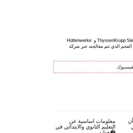
EECV مملوكة من قبل عمالقة الصلب الألمان ThyssenKrupp Steel Europe AG و Hüttenwerke 
Krupp Mannesmann GmbH. هذا هو المكان الذي يذهب إليه الفحم الذي تتم معالجته عبر شركة 
فيسبوك
ئح تمكنك بأن
معلومات اساسية عن
الحياة البرية
 انخراطًا في
التعليم الثانوي والابتدائي في
فلك
هولند�