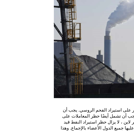
أعلنت المفوضية الأوروبية ، الثلاثاء ، أنها تسعى إلى فرض حظر على استيراد الفحم الروسي. يجب أن 
يصبح ذلك جزءًا من حزمة أكبر من العقوبات الجديدة ، والتي يجب أن تشمل أيضًا حظر المعاملات على 
أربعة بنوك روسية أخرى. وفقًا لرئيسة الشركة أورسولا فون دير لاين ، لا يزال حظر استيراد النفط قيد 
الدراسة,ولا يمكن تنفيذ مجموعة عقوبات جديدة إلا إذا وافقت عليها جميع الدول الأعضاء بالإجماع. وهذا 