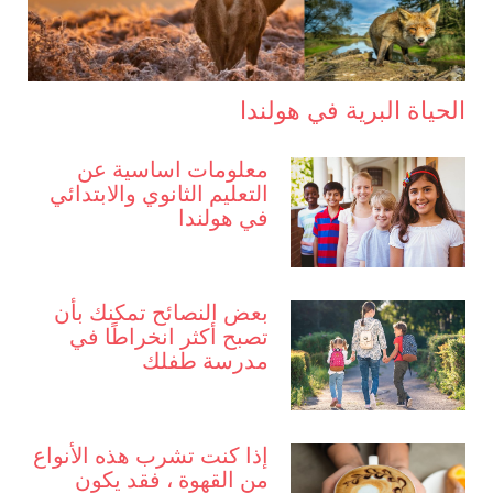
الحياة البرية في هولندا
معلومات اساسية عن
التعليم الثانوي والابتدائي
في هولندا
بعض النصائح تمكنك بأن
تصبح أكثر انخراطًا في
مدرسة طفلك
إذا كنت تشرب هذه الأنواع
من القهوة ، فقد يكون