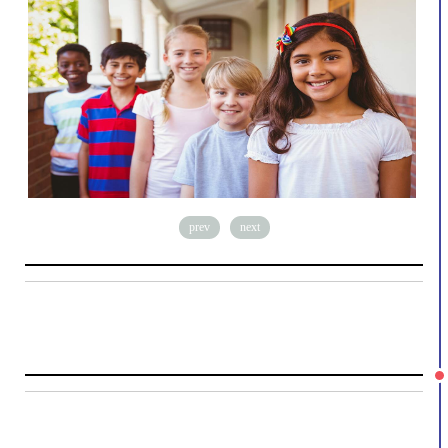
prev
next