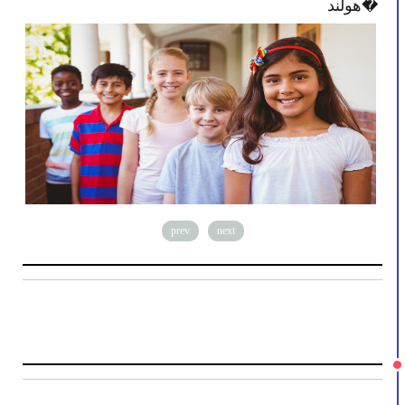
هولند�
prev
next