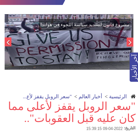
اتفاق تاريخي: دمج "قسد" في مؤسسات الدولة السورية لتعزيز
الوحدة الوطنية
آخر الأخبار
الرئيسية
>
أخبار العالم
>
"سعر الروبل يقفز لأع...
"سعر الروبل يقفز لأعلى مما
كان عليه قبل العقوبات"..
التاريخ:
2022-04-09 15:39:15