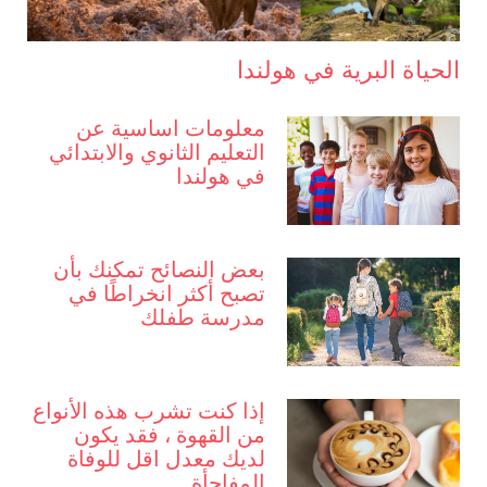
الحياة البرية في هولندا
معلومات اساسية عن
التعليم الثانوي والابتدائي
في هولندا
بعض النصائح تمكنك بأن
تصبح أكثر انخراطًا في
مدرسة طفلك
إذا كنت تشرب هذه الأنواع
من القهوة ، فقد يكون
لديك معدل اقل للوفاة
المفاجأة