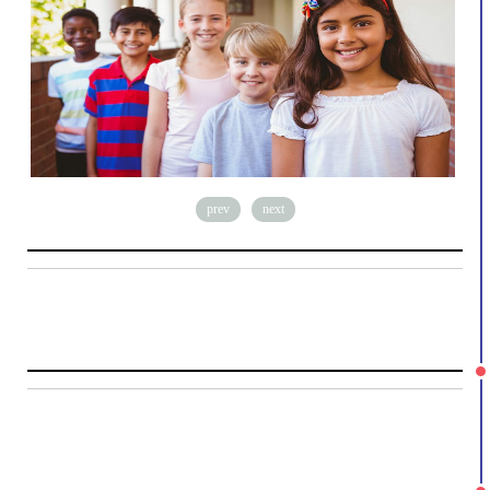
prev
next