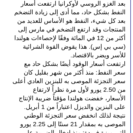
بعد الغزو الروسي لأوكرانيا ارتفعت أسعار 
النفط بشكل حاد، مما أدى إلى زيادة التضخم 
بعد كل شيء، النفط هو الأساس للعديد من 
المنتجات وقد ارتفع التضخم في مارس إلى 
أكثر من 12 في المائة وفقًا لإحصاءات هولندا 
(سي بي إس). هذا يقوض القوة الشرائية 
للأسر ويضر بالاقتصاد.
ارتفعت أسعار الوقود أيضًا بشكل حاد مع 
سعر النفط: منذ أكثر من شهر بقليل كان 
سعر التجزئة الموصى به للبنزين العادي أعلى 
من 2.50 يورو لأول مرة نظراً لارتفاع 
الأسعار، خفضت هولندا مؤقتاً ضريبة الإنتاج 
على البنزين والديزل اعتباراً من 1 أبريل. 
نتيجة لذلك انخفض سعر التجزئة الوطني 
الموصى به بمقدار 21 سنتًا إلى 2.25 يورو 
للتر. ميزة فريدة: منذ إدخال الضريبة على 