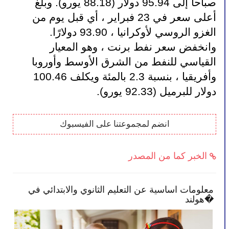
صباحا إلى 95.94 دولار (88.18 يورو). وبلغ 
أعلى سعر في 23 فبراير ، أي قبل يوم من 
الغزو الروسي لأوكرانيا ، 93.90 دولارًا. 
وانخفض سعر نفط برنت ، وهو المعيار 
القياسي للنفط من الشرق الأوسط وأوروبا 
وأفريقيا ، بنسبة 2.3 بالمئة ويكلف 100.46 
دولار للبرميل (92.33 يورو).
انضم لمجموعتنا على الفيسبوك
الخبر كما من المصدر
معلومات اساسية عن التعليم الثانوي والابتدائي في
الح
هولند�