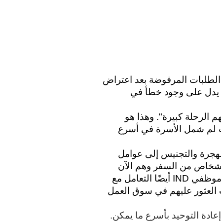
 "في السنوات الأخيرة ، تمت الموافقة على آلاف الطلبات المرفوضة بعد اعتراض 
أو تدخل من القاضي. وهذا رقم ينذر بالخطر. وهذا يدل على وجود خطأ في 
تقر IND "أهمية لم شمل أفراد الأسرة الذين فرقتهم الرحلة كبيرة". وهذا هو 
السبب في أننا نبذل قصارى جهدنا لمعالجة طلبات لم شمل الأسرة في أسرع 
يعزو وزير الخارجية فان دير بورغ متأخرات دائرة الهجرة والتجنيس إلى عوامل 
مختلفة. "بسبب الكورونا ، لم يتمكن العديد من الأشخاص من السفر وهم الآن 
يبلغون عن أنفسهم. بالإضافة إلى ذلك ، كان على موظفي IND أيضًا التعامل مع 
الكورونا بأنفسهم ونحن نبحث عن موظفين يصعب العثور عليهم في سوق العمل 
تريد وزيرة الخارجية بذل كل ما في وسعها لتقييم إعادة التوحيد بأسرع ما يمكن. 