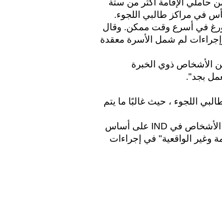
لكن وفقًا لـ Vluchtelingenwerk ، ينتظر الآلاف من حاملي الإقامة أكثر من ستة 
أشهر لاتخاذ قرار ، مما يؤدي إلى الاضطرابات واليأس في مراكز طالبي اللجوء. 
وتريد المنظمة أن يتدخل وزير الخارجية فان دير بورغ في أسرع وقت ممكن. وقال 
متحدث باسم "هناك نقص هيكلي في الموظفين وإجراءات لم شمل الأسرة معقدة 
وفقًا للمنظمة ، توظف IND حاليًا عددًا قليلاً جدًا من الأشخاص ذوي الخبرة 
مل بجد".
يقول Vluchtelingenwerk عن الوضع في مراكز طالبي اللجوء ، حيث غالبًا ما يتم 
فيما يتعلق بعمل اللاجئين ، يتم توظيف المزيد من الأشخاص في IND على أساس 
هيكلي. كما تريد المنظمة إلغاء "المتطلبات الصارمة وغير الواقعية" في إجراءات 