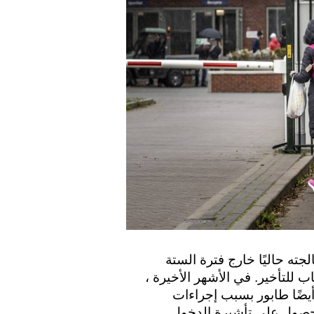
واحد من كل ثلاثة طلبات للم شمل الأسرة تتم معالجته حاليًا خارج فترة الستة 
أشهر القانونية. وبحسب المنظمة ، هناك عدة أسباب للتأخير. في الأشهر الأخيرة ، 
تم استلام طلبات أكثر مما كان متوقعًا. كان هناك أيضًا طابور بسبب إجراءات 
كورونا. في تلك الفترة ، بالكاد تمكن الناس من الحصول على تأشيرة الدخول 