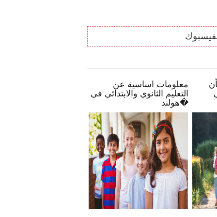
لفيسبوك 
بعض النصائح تمكنك بأن
معلومات اساسية عن
ك
تصبح أكثر انخراطًا في
التعليم الثانوي والابتدائي في
مدرسة طفلك
هولند�