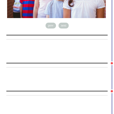
prev
next