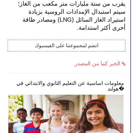
يقرب من ستة مليارات متر مكعب من الغاز؛ 
سيتم استبدال الإمدادات الروسية بزيادة 
استيراد الغاز السائل (LNG) ومصادر طاقة 
أخرى أكثر استدامة.
انضم لمجموعتنا على الفيسبوك
الخبر كما من المصدر
معلومات اساسية عن التعليم الثانوي والابتدائي في
الح
هولند�