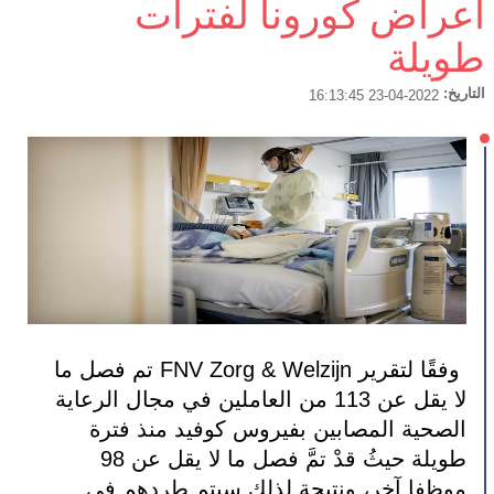
اعراض كورونا لفترات
طويلة
التاريخ:
2022-04-23 16:13:45
 وفقًا لتقرير FNV Zorg & Welzijn تم فصل ما 
لا يقل عن 113 من العاملين في مجال الرعاية 
الصحية المصابين بفيروس كوفيد منذ فترة 
طويلة حيثُ قدْ تمَّ فصل ما لا يقل عن 98 
موظفا آخر، ونتيجة لذلك سيتم طردهم في 