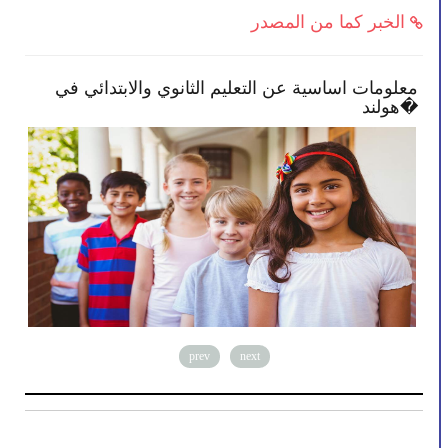
الخبر كما من المصدر
 النصائح تمكنك بأن تصبح أكثر انخراطًا في
معلومات اس
رسة طفلك
هولند�
prev
next