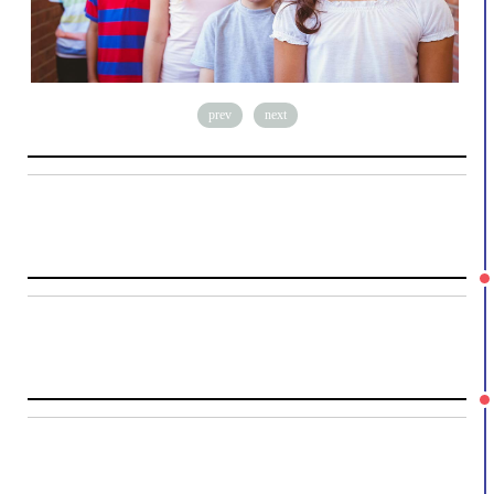
prev
next