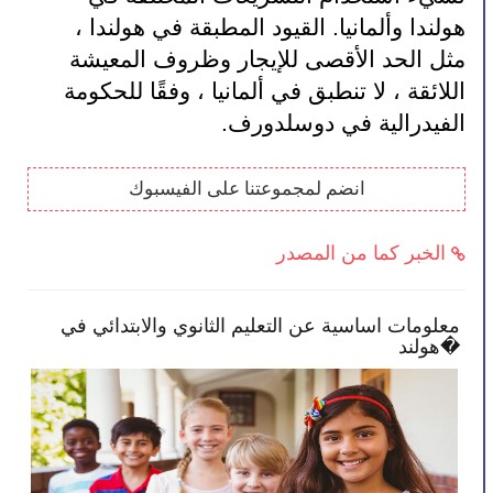
هولندا وألمانيا. القيود المطبقة في هولندا ، 
مثل الحد الأقصى للإيجار وظروف المعيشة 
اللائقة ، لا تنطبق في ألمانيا ، وفقًا للحكومة 
الفيدرالية في دوسلدورف.
انضم لمجموعتنا على الفيسبوك
الخبر كما من المصدر
النصائح تمكنك بأن تصبح أكثر انخراطًا في
معلومات اس
سة طفلك
هولند�