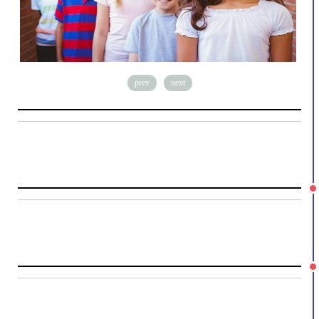
prev
next