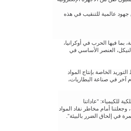
وقالت الجمعية الملكية للكيمياء إنه لابد من إطلاق جهود عالمية للتنقيب في هذه 
وأشارت الجمعية إلى أن الاضطرابات الجيوسياسية، بما فيها الحرب في أوكرانيا، 
أدت إلى ارتفاع كبير في أسعار بعض المواد، مثل النيكل، العنصر الأساسي في 
وأدى ارتفاع الأسعار إلى فوضى عارمة في خطوط التوريد الخاصة بإنتاج المواد 
الإلكترونية. وسجلت أسعار الليثيوم، وهو عنصر هام آخر في صناعة البطاريات، 
ويقول البروفيسور، توم ولتون، رئيس الجمعية الملكية للكيمياء: "عاداتنا 
الاستهلاكية في مجال التكنولوجيا لم تعد مستدامة، وجعلتنا أمام مخاطر نفاد المواد 
رة في إلحاق الضرر بالبيئة".