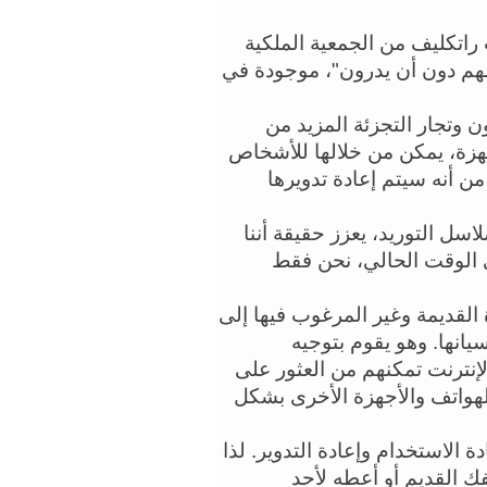
وفي مقابلة مع راديو بي بي سي 4، قالت إليزابيث راتكليف من الجمعية الملكية 
للكيمياء إن كثيرين "يخزنون معادن ثمينة في منازلهم دون أن يدرون"، موجودة في 
وشددت راتكليف على ضرورة أن "يتحمل المصنعون وتجار التجزئة المزيد من 
المسؤولية". مشيرة إلى وضع برامج لاستعادة الأجهزة، يمكن من خلالها للأشخاص 
إعادة أجهزتهم الإلكترونية إلى بائع التجزئة والتأكد من أنه سيتم إعادة تدويرها 
ولفتت إلى أن "كل هذا التقلب الذي نشهده في سلاسل التوريد، يعزز حقيقة أننا 
بحاجة إلى اقتصاد دائري لهذه المواد"، مضيفة "في الوقت الحالي، نحن فقط 
وتأمل الجمعية في تشجيع الناس على أخذ الأجهزة القديمة وغير المرغوب فيها إلى 
مراكز إعادة التدوير، بدلا من وضعها في الأدراج ونسيانها. وهو يقوم بتوجيه 
المستهلكين في المملكة المتحدة إلى موارد عبر الإنترنت تمكنهم من العثور على 
أقرب مركز يتعهد بإعادة تدوير أجهزة الكمبيوتر والهواتف والأجهزة الأخرى بشكل 
تقول راتكليف: "ما نؤكد عليه دائما هو التقليل وإعادة الاستخدام وإعادة التدوير. لذا 
ربما احتفظ بهاتفك لفترة أطول وربما قم ببيع هاتفك القديم أو أعطه لأحد 