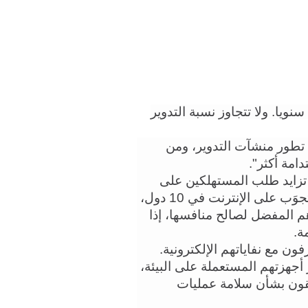
ويتزايد حجم النفايات الإلكترونية بنحو مليوني طن سنويا. ولا تتجاوز نسبة التدوير 
ويقول البروفيسور ولتون: "نريد من الحكومات أن تطور منشآت التدوير، ومن 
امة أكثر".
وكشفت دراسات جديدة أنجزتها الجمعية الملكية، تزايد طلب المستهلكين على 
التكنولوجيا الأكثر استدامة. فقد عبر 10 آلاف مستجوَب على الإنترنت في 10 دول، 
عن استعدادهم للتخلي عن العلامة التجارية لجهازهم المفضل لصالح منافسها، إذا 
ة.
ون مع نفاياتهم الإلكترونية.
وقال كثير من المستجوبين إنهم قلقون بشأن تأثير أجهزتهم المستعملة على البيئة، 
ولكنهم لا يعرفون كيف يتصرفون معها، أو أنهم قلقون بشأن سلامة عمليات 