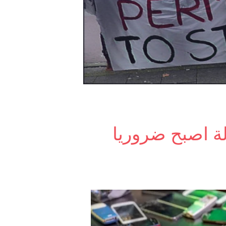
لة اصبح ضروريا