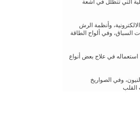
الفضة: تستعمل في المرايا، وفي العدسات التفاعلية التي تتظلل في أشعة 
الإنديوم: يستعمل في الترانزستور، وفي الشريحة الالكترونية، وأنظمة الرش 
المضادة للحرائق، وفي محمل الكريات، في سيارات السباق، وفي ألواح الطاقة 
 الإتريوم: يستعمل في عدسات الكاميرات، ويمكن استعماله في علاج بعض أنواع 
 التنتالوم: يستعمل في رزع الأعضاء، وفي أضواء النيون، وفي الصواريخ 
 القلب