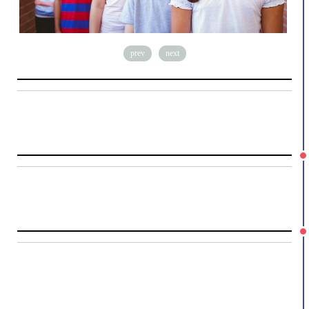
prev
next