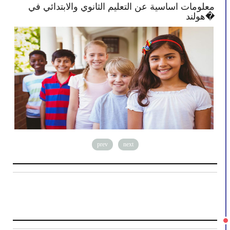
ن تصبح أكثر انخراطًا في
معلومات اساسية عن التعليم ا
هولند�
prev
next