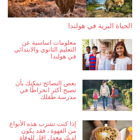
الحياة البرية في هولندا
معلومات اساسية عن
التعليم الثانوي والابتدائي
في هولندا
بعض النصائح تمكنك بأن
تصبح أكثر انخراطًا في
مدرسة طفلك
إذا كنت تشرب هذه الأنواع
من القهوة ، فقد يكون
لديك معدل اقل للوفاة