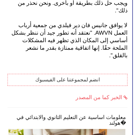
ويجب حل ذلك بطريقة أو بأخرى. ونحن نحذر من 
ذلك".
لا يوافق جانيس فان دير فيلدي من جمعية أرباب 
العمل AWVN. "نعتقد أنه تطور جيد أن ننظر بشكل 
أساسي إلى المكان الذي تظهر فيه المشكلات 
الملحة حقًا. إنها اتفاقية ممتازة بقدر ما نشعر 
بالقلق".
انضم لمجموعتنا على الفيسبوك
الخبر كما من المصدر
اطًا في
معلومات اساسية عن التعليم الثانوي والابتدائ
هولند�