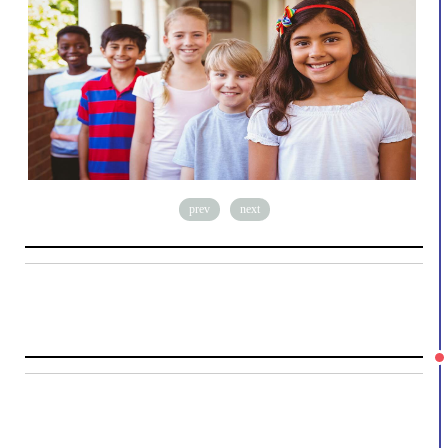
prev
next