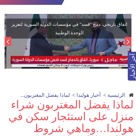
اتفاق تاريخي: دمج "قسد" في مؤسسات الدولة السورية لتعزيز
الوحدة الوطنية
آخر الأخبار
الرئيسية
>
أخبار هولندا
>
لماذا يفضل المغتربون...
لماذا يفضل المغتربون شراء
منزل على استئجار سكن في
هولندا…وماهي شروط