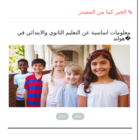
الخبر كما من المصدر
بعض النصائح تمكنك بأن تصبح أكثر انخراطًا في
معلو
مدرسة طفلك
هولند�
prev
next