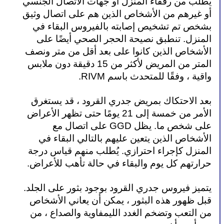
يُطلب من رفقاء المنزل أو جهات الاتصال الجنسي 
أو غيرهم من الأشخاص الذين هم على اتصال وثيق 
بشخص تم تشخيص إصابته بالفيروس البقاء في 
المنزل. تنطبق نصيحة الحجر الصحي أيضًا على 
الأشخاص الذين كانوا على بعد أقل من متر ونصف 
المتر من المريض لأكثر من 15 دقيقة دون ملابس 
واقية ، وفقًا للمتحدث باسم RIVM.
بعد الاحتكاك بمريض جدري القرود ، قد يستغرق 
الأمر من خمسة إلى 21 يومًا حتى تظهر الأعراض 
على شخص ما. يظل GGD على اتصال مع 
الأشخاص الذين يتعين عليهم بالتالي البقاء في 
المنزل كإجراء احترازي. يُطلب منهم قياس درجة 
حرارتهم كل يوم والبقاء في حالة تأهب للأعراض.
يتميز فيروس جدري القرود بوجود بثور على الجلد. 
قبل ظهور هذه البثور ، يمكن أن يعاني الأشخاص 
من التعب وتضخم الغدد الليمفاوية والصداع ، من 