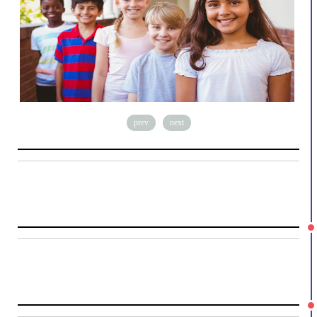
prev
next