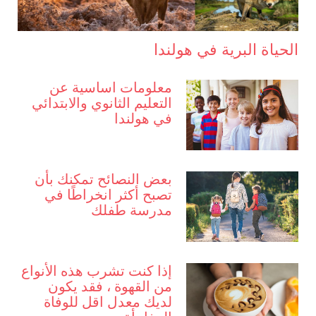
الحياة البرية في هولندا
معلومات اساسية عن
التعليم الثانوي والابتدائي
في هولندا
بعض النصائح تمكنك بأن
تصبح أكثر انخراطًا في
مدرسة طفلك
إذا كنت تشرب هذه الأنواع
من القهوة ، فقد يكون
لديك معدل اقل للوفاة