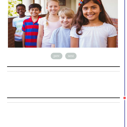
prev
next