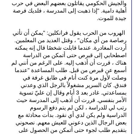
والجيش الحكومي يقاتلون بعضهم البعض في حرب 
أهلية دامية. "إذا ذهبت إلى المدرسة ، فلديك فرصة 
جيدة للموت.
 الهروب من الحرب يقول فرانكلين: "يمكن أن تأتي 
رصاصة من أي مكان" ، وقتل العديد من المعلمين. 
أردت المغادرة. عندما قابلت شخصًا قال إنه يمكنه 
اصطحابي إلى قبرص حتى أتمكن من الدراسة 
هناك ، قررت أن أذهب إليه. على الرغم من أنني لم 
أسمع عن قبرص من قبل. طلب المساعدة "عندما 
وصلت لأول مرة كنت أنام في طابق غرفة في 
فندق. كان السرير مشغولاً بالرجل الذي وعدني 
بمساعدتي. غادر بعد 3 أيام وقال إن عليّ تسوية 
الأمر بنفسي. قررت أن أذهب إلى المدرسة حيث 
رتب لي للدراسة ، لكن لم يتم دفع الرسوم 
الدراسية ولم يكن لدي أي نقود. بدأت محادثة مع 
بعض الرجال الذين دعوني للعيش معهم. نصحوني 
بتقديم طلب لجوء حتى أتمكن من الحصول على 