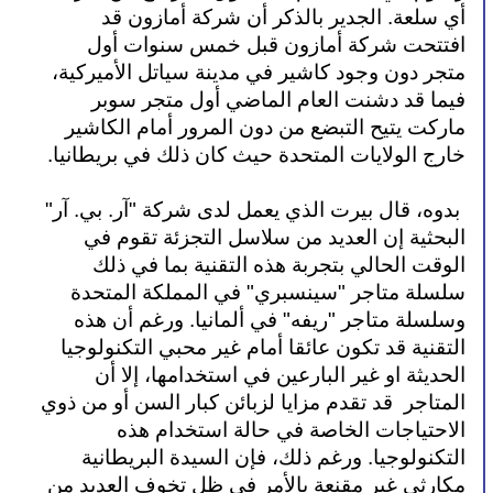
أي سلعة. الجدير بالذكر أن شركة أمازون قد 
افتتحت شركة أمازون قبل خمس سنوات أول 
متجر دون وجود كاشير في مدينة سياتل الأميركية، 
فيما قد دشنت العام الماضي أول متجر سوبر 
ماركت يتيح التبضع من دون المرور أمام الكاشير 
خارج الولايات المتحدة حيث كان ذلك في بريطانيا.
 بدوه، قال بيرت الذي يعمل لدى شركة "آر. بي. آر" 
البحثية إن العديد من سلاسل التجزئة تقوم في 
الوقت الحالي بتجربة هذه التقنية بما في ذلك 
سلسلة متاجر "سينسبري" في المملكة المتحدة 
وسلسلة متاجر "ريفه" في ألمانيا. ورغم أن هذه 
التقنية قد تكون عائقا أمام غير محبي التكنولوجيا 
الحديثة او غير البارعين في استخدامها، إلا أن 
المتاجر  قد تقدم مزايا لزبائن كبار السن أو من ذوي 
الاحتياجات الخاصة في حالة استخدام هذه 
التكنولوجيا. ورغم ذلك، فإن السيدة البريطانية 
مكارثي غير مقنعة بالأمر في ظل تخوف العديد من 