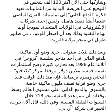
وشاركها حتى الآن أكثر 120 ألف شخص في 
التوقيع على العريضة. البداية من الثمانينات تعود 
فكرة "الدفع الذاتي" إلى ثمانينيات القرن الماضي 
عندما أنشأ ديفيد هامبل، رئيس إحدى شركات 
الإلكترونيات في الولايات المتحدة، نموذجا أوليا 
لهذه التقنية وذلك بعد أن اضطر للوقوف في طابور 
طويل في متجر بولاية فلوريدا.
وبعد ذلك بثلاث سنوات، جرى وضع أول ماكينة 
للدفع الذاتي في أحد متاجر سلسلة "كروجر" في 
أتلانتا عام 1986 بعد تجارب كثيرة وضخ استثمارات 
بقيمة خمسة ملايين دولار. ووفقا لمركز "تكنافيو" 
البحثي ومقره بريطانيا، فإنه منذ ذلك الوقت فقد 
جرى وضع قرابة نصف مليون ماكينة خاصة 
بالتسوق  والدفع الذاتي  على مستوى العالم وسط 
توقعات أن تنمو هذه التنقية بنحو 18٪ خلال 
السنوات القليلة المقبلة. وفي ذلك، قال آلان بيرت، 
الخبير في شركة "آر. بي.