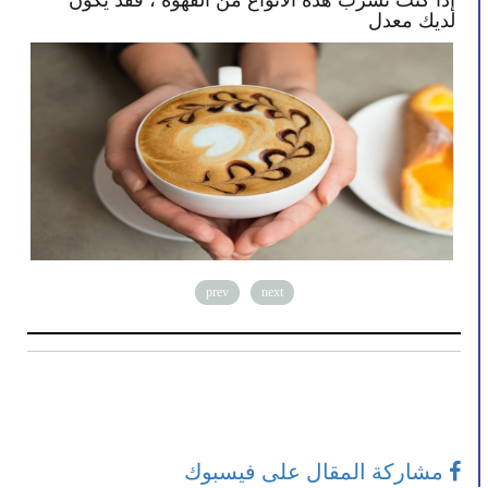
إذا كنت تشرب هذه الأنواع من القهوة ، فقد يكون
بعض
لديك معدل
مد
prev
next
مشاركة المقال على فيسبوك