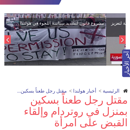
اتفاق تاريخي: دمج "قسد" في مؤسسات الدولة السورية لتعزيز
الوحدة الوطنية
آخر الأخبار
الرئيسية
>
أخبار هولندا
>
مقتل رجل طعناً بسكين...
مقتل رجل طعناً بسكين
بمنزل في روتردام وإلقاء
القبض على امرأة