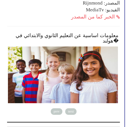
المصدر: Rijnmond
الفيديو: MediaTv
الخبر كما من المصدر
مكنك بأن تصبح أكثر انخراطًا في
معلومات اساسية عن ال
هولند�
prev
next