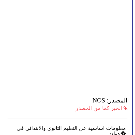
المصدر: NOS
الخبر كما من المصدر
بعض النصائح تمكنك بأن تصبح أكثر انخراطًا في
معل
مدرسة طفلك
هولند�