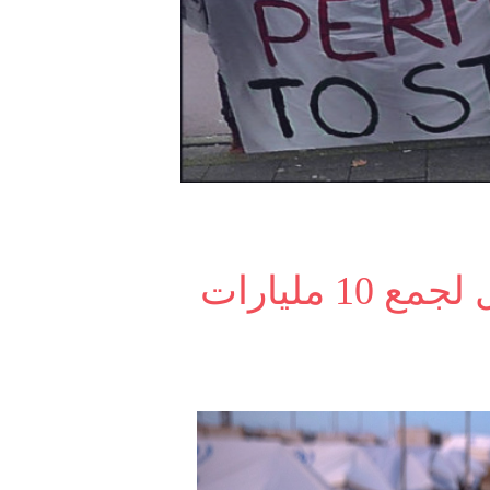
مؤتمر للمانحين في بروكسل لجمع 10 مليارات