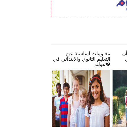
اع
بعض النصائح تمكنك بأن
معلومات اساسية عن
ديك
تصبح أكثر انخراطًا في
التعليم الثانوي والابتدائي ف
مدرسة طفلك
هولند�