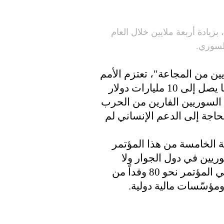
اسية، بزيادة أربعة ملايين خلال العام
السوري.
ين من المجاعة"، تعتزم الأمم
المتحدة حث المانحين الدوليين على التعهد بما يصل إلى 10 مليارات دولار
مارس/ آذار 2021) لمساعدة السوريين الفارين من الحرب
 كوفيد-19 وقالت إن الحاجة إلى الدعم الإنساني لم
خة الخامسة من هذا المؤتمر
ريين في دول الجوار ولا
سيّما لبنان وتركيا والعراق والأردن. ويشارك في المؤتمر نحو 80 وفداً من
ؤسّسات مالية دولية.