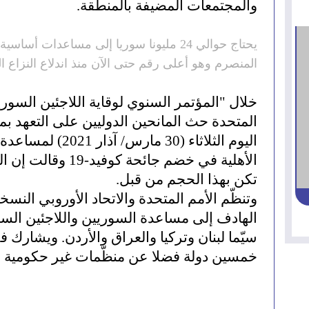
والمجتمعات المضيفة بالمنطقة.
يحتاج حوالي 24 مليونا سوريا إلى مساعدات أس
المنصرم وهو أعلى رقم حتى الآن منذ اندلاع النزاع 
خلال "المؤتمر السنوي لوقاية اللاجئين السوري
اليوم الثلاثاء (30 
الأهلية في خضم جائحة
تكن بهذا الحجم من قبل.
وتنظّم الأمم المتحدة والاتحاد الأوروبي النس
الهادف إلى مساعدة السوريين واللاجئين السو
خمسين دولة فضلا عن منظّمات غير حكومية وم