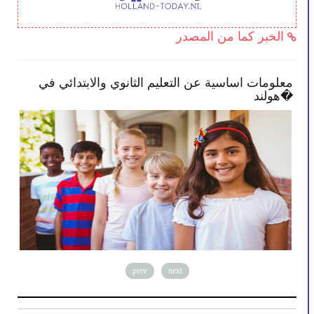
الخبر كما من المصدر
بعض النصائح تمكنك بأن تصبح أكثر انخراطًا في
معلو
مدرسة طفلك
هولند�
prev
next