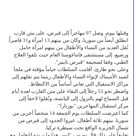
وقبلها بيوم، وصل 97 مهاجراً إلى قبرص، على متن قارب
انطلق أيضاً من سوريا، وكان من بينهم 13 امرأة و31 قاصراً.
نُقل العديد من النساء والأطفال من بينهم امرأة حامل
ورضيع، إلى مستشفى فاماغوستا العام حيث تلقوا العلاج
الطبي، وفقا لصحيفة "قبرص تايمز".
وعلى نحو طارئ، أقامت السلطات خياماً مؤقتة في ملجأ
لصيد الأسماك لإيواء النساء والأطفال ريثما يتم نقلهم إلى
مراكز الاستقبال التي تعاني أساساً من الاكتظاظ.
واضطر نحو 53 رجلاً إلى البقاء على متن القارب لعدة أيام
قبل السماح لهم بالنزول إلى اليابسة، ونُقلوا لاحقاً إلى
مركز استقبال المهاجرين "بورنارا".
كما اعترضت السلطات يوم الجمعة 14 شخصاً آخرين من
سوريا، بينهم ثلاثة أطفال، عبروا الحدود إلى قبرص من
شمال الجزيرة الواقع تحت سيطرة تركيا.
تعليقاً على ذلك قال نورس، "ليس هذا ما نريده للتعامل مع