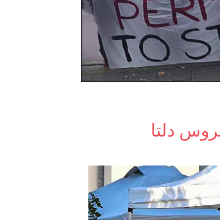
يروس دلتا