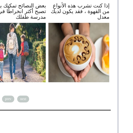
ي
كيف تساعد طفلك في البقاء
إذا كنت تشرب هذه الأنو
 بك
بأمان عبر الإنترنت
من القهوة ، فقد يكون ل
معدل
prev
next