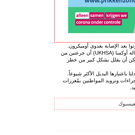
لا يزال من الممكن أن يصاب الناس بمرض خطير ويموتوا بعد الإصابة بعدوى أوميكرون. 
وكتب الموقع الإخباري أنه من المتوقع أيضًا أن تعلن وكالة أوكسا (UKHSA) أن جرعتين من 
اللقاح لا توفران حماية قوية ضد المتغير!. انما من الممكن أن يقلل بشكل كبير من خطر 
يتكاثر اوميكرون حالياً في أوروبا ، مما يؤدي إلى إزاحة دلتا باعتبارها البديل الأكثر شيوعاً. 
دفع هذا هولندا والدول الأخرى إلى اتخاذ المزيد من الإجراءات وتزويد المواطنين بمُعززات 
د.
فيسبوك