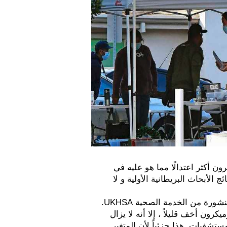
إن مسار المرض لدى الأشخاص المصابين بمتغير أوميكرون أكثر اعتدالًا مما هو عليه في 
دلتا. و وفقاً لموقع إخباري Politico ، فإن هذا ينبع من نتائج الأبحاث البريطانية الأولية و لا 
تم منح Politico الصلاحية بالوصول إلى البيانات غير المنشورة من الخدمة الصحية UKHSA. 
وتقول هذه السلطة إلى أنه على الرغم من أن متغير أوميكرون أخف قليلاً ، إلا أنه لا يزال 
من الممكن أن يؤدي إلى عدد كبير من حالات دخول المستشفيات. هذا جزئياً لأن المتغير 