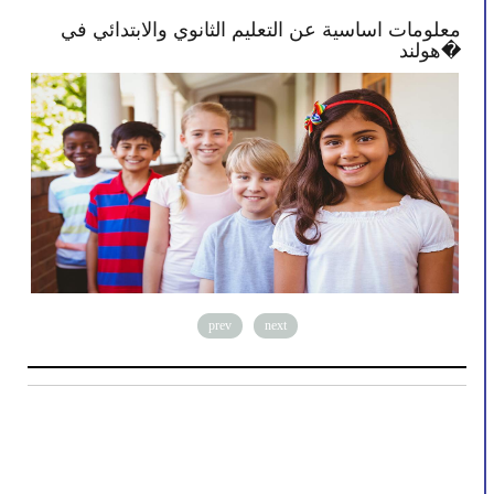
ًا في
معلومات اساسية عن التعليم الثانوي والابتدائي ف
هولند�
prev
next